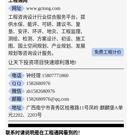
工程通网
网址
www.gctong.com
工程咨询设计行业综合服务平台，提
供水保、能评、可研、建议书、复
垦、安评、环评、地灾、工程监理、
测绘、检测、方案设计、初设、施工
图、国土空间规划、产业规划、发展
免费工程计价
规划等咨询设计服务。
让天下投资项目快速顺利落地!
电话
钟经理 15807771860
Q Q
1582680976
微信
zh1582680976
邮箱
1582680976@qq.com
地址
广西南宁市青秀区桂雅路11号凤岭·麒麟堡A单
元2202、2203号
联系时请说明是在工程通网看到的！