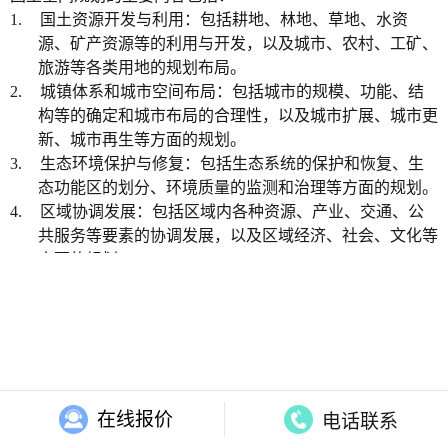
1.
国土资源开发与利用：包括耕地、林地、草地、水资
源、矿产资源等的利用与开发，以及城市、农村、工矿、
旅游等各类用地的规划布局。
2.
城镇体系和城市空间布局：包括城市的规模、功能、结
构等的确定和城市布局的合理性，以及城市扩展、城市更
新、城市再生等方面的规划。
3.
生态环境保护与修复：包括生态系统的保护和恢复、生
态功能区的划分、环境质量的监测和治理等方面的规划。
4.
区域协调发展：包括区域内各种资源、产业、交通、公
共服务等要素的协调发展，以及区域经济、社会、文化等
方面的规划。
5.
国土空间监测与评估：包括对国土空间资源的动态监
测、评估和预警，以及对规划实施效果的评估和调整等方
面的规划。
国土空间规划的编制需要广泛听取各方意见和建议，确保规
在线报价
电话联系
划的合理性和科学性，同时需要遵守法律法规，保证规划的