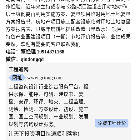
作经验，近年来主持或参与 公路项目建设占用耕地耕作
层土壤剥离再利用实施方案、复垦项目临时用地土地复垦
方案报告书、房地产项目施工配套设施临时用地土地复垦
方案报告表、县域年度耕地提质改造（旱改水） 项目、
特色产业园建设项目（一期）节地评价报告等，业绩成果
斐然。欢迎有需要的客户联系我们
电话：覃经理 19914871168
微信：qindongqd
工程通网
网址
www.gctong.com
工程咨询设计行业综合服务平台，提
供水保、能评、可研、建议书、复
垦、安评、环评、地灾、工程监理、
测绘、检测、方案设计、初设、施工
图、国土空间规划、产业规划、发展
免费工程计价
规划等咨询设计服务。
让天下投资项目快速顺利落地!